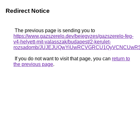
Redirect Notice
The previous page is sending you to
https://www.gazszerelo.dev/bejegyzes/gazszerelo-feg-
v4-helyett-mit-valasszak/budapest/2-kerulet-
rozsadomb/JUJEJUQwYiUwRCVGRCU1QyVCNCUwRS
If you do not want to visit that page, you can
return to
the previous page
.