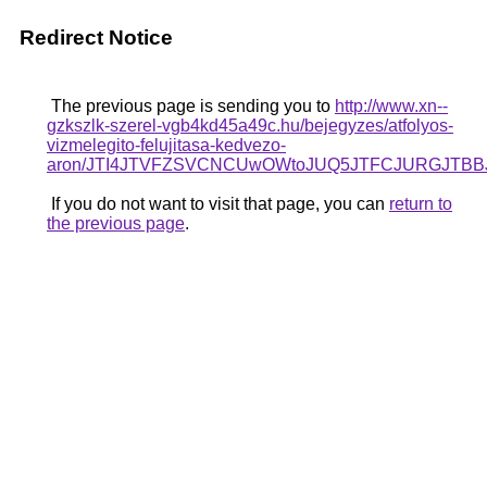
Redirect Notice
The previous page is sending you to
http://www.xn--
gzkszlk-szerel-vgb4kd45a49c.hu/bejegyzes/atfolyos-
vizmelegito-felujitasa-kedvezo-
aron/JTI4JTVFZSVCNCUwOWtoJUQ5JTFCJURGJTBB
If you do not want to visit that page, you can
return to
the previous page
.