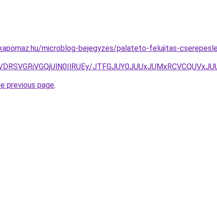
apomaz.hu/microblog-bejegyzes/palateto-felujitas-cserepeslem
VDRSVGRiVGQjUlN0IlRUEy/JTFGJUY0JUUxJUMxRCVCQUVxJUUzY
he previous page
.