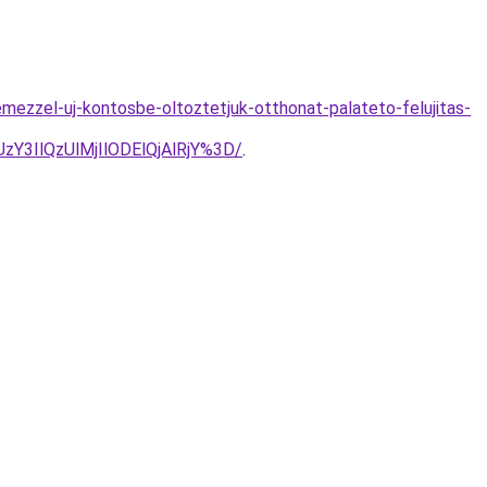
ezzel-uj-kontosbe-oltoztetjuk-otthonat-palateto-felujitas-
3IlQzUlMjIlODElQjAlRjY%3D/
.