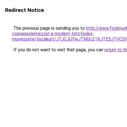
Redirect Notice
The previous page is sending you to
http://www.foldmunk
cserepeslemezzel-a-modern-tetofedes-
muveszete/tiszakurt/JTJCJUYwJTNGc21XJTE5JTVCSi
If you do not want to visit that page, you can
return to t