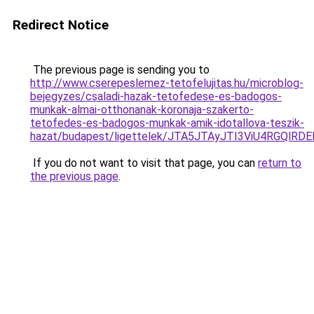
Redirect Notice
The previous page is sending you to
http://www.cserepeslemez-tetofelujitas.hu/microblog-
bejegyzes/csaladi-hazak-tetofedese-es-badogos-
munkak-almai-otthonanak-koronaja-szakerto-
tetofedes-es-badogos-munkak-amik-idotallova-teszik-
hazat/budapest/ligettelek/JTA5JTAyJTI3ViU4RGQ
If you do not want to visit that page, you can
return to
the previous page
.