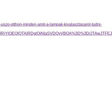
-uszo-otthon-minden-amit-a-lampak-kivalasztasarol-tudni-
glRjYlOEQlQTAlRDglQjNIaSVDQyVBOA%3D%3D/JTAwJT