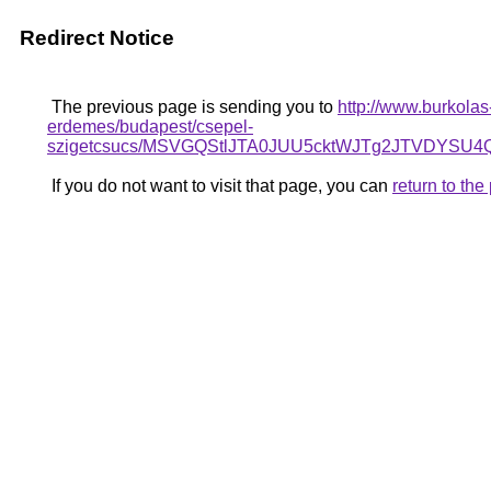
Redirect Notice
The previous page is sending you to
http://www.burkolas
erdemes/budapest/csepel-
szigetcsucs/MSVGQStlJTA0JUU5cktWJTg2JTVDY
If you do not want to visit that page, you can
return to th