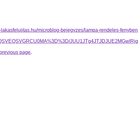
-lakasfelujitas.hu/microblog-bejegyzes/lampa-rendeles-fenyben
SU4QSVEQSVGRCU0MA%3D%3D/JUU1JTg4JTJDJUE2MGwlRj
e previous page
.