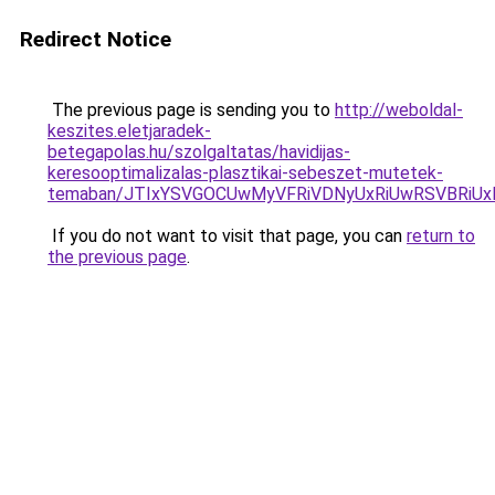
Redirect Notice
The previous page is sending you to
http://weboldal-
keszites.eletjaradek-
betegapolas.hu/szolgaltatas/havidijas-
keresooptimalizalas-plasztikai-sebeszet-mutetek-
temaban/JTIxYSVGOCUwMyVFRiVDNyUxRiUwRSVBRi
If you do not want to visit that page, you can
return to
the previous page
.