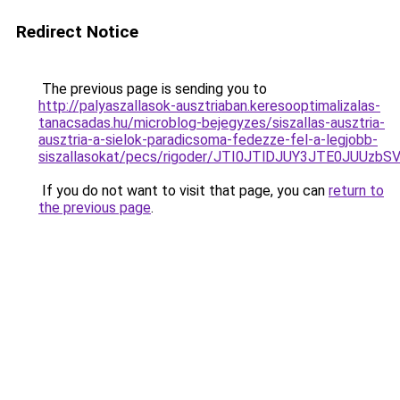
Redirect Notice
The previous page is sending you to
http://palyaszallasok-ausztriaban.keresooptimalizalas-
tanacsadas.hu/microblog-bejegyzes/siszallas-ausztria-
ausztria-a-sielok-paradicsoma-fedezze-fel-a-legjobb-
siszallasokat/pecs/rigoder/JTI0JTlDJUY3JTE0JU
If you do not want to visit that page, you can
return to
the previous page
.