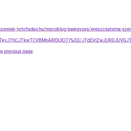
zonnali-tetofedes.hu/microblog-bejegyzes/ereszcsatorna-sze
Y0JTkyJThCJTkwTCVBMnAlRDUlOTI%3D/JTdEVlZwJURDJUVG
he previous page
.