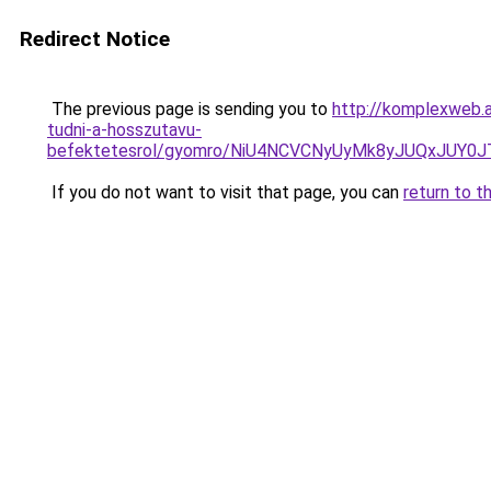
Redirect Notice
The previous page is sending you to
http://komplexweb.a
tudni-a-hosszutavu-
befektetesrol/gyomro/NiU4NCVCNyUyMk8yJUQxJU
If you do not want to visit that page, you can
return to t