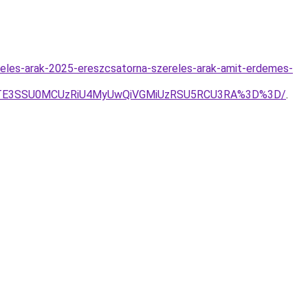
reles-arak-2025-ereszcsatorna-szereles-arak-amit-erdemes-
JTE3SSU0MCUzRiU4MyUwQiVGMiUzRSU5RCU3RA%3D%3D/
.